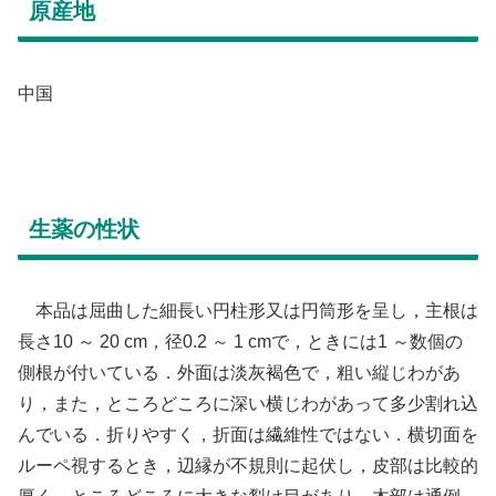
原産地
中国
生薬の性状
本品は屈曲した細長い円柱形又は円筒形を呈し，主根は
長さ10 ～ 20 cm，径0.2 ～ 1 cmで，ときには1 ～数個の
側根が付いている．外面は淡灰褐色で，粗い縦じわがあ
り，また，ところどころに深い横じわがあって多少割れ込
んでいる．折りやすく，折面は繊維性ではない．横切面を
ルーペ視するとき，辺縁が不規則に起伏し，皮部は比較的