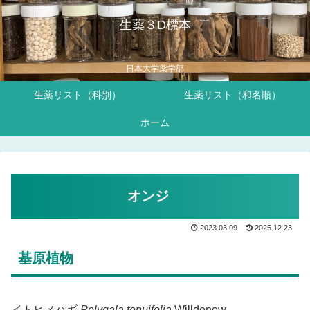
生薬３D標本
日本大学薬学部
生薬リスト（科別）
生薬リスト（和名順）
ホーム
オンジ
2023.03.09
2025.12.23
基原植物
イトヒメハギ
Polygala tenuifolia
Willdenow