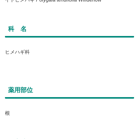
科 名
ヒメハギ科
薬用部位
根