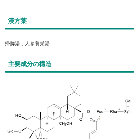
漢方薬
帰脾湯，人参養栄湯
主要成分の構造