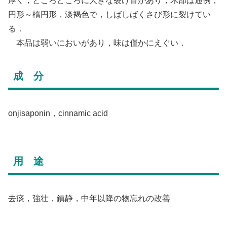
厚く，ところどころに大きな裂け目があり，木部は通例，
円形～楕円形，淡褐色で，しばしばくさび形に裂けてい
る．
本品は弱いにおいがあり，味は僅かにえぐい．
成 分
onjisaponin，cinnamic acid
用 途
去痰，強壮，鎮静，中年以降の物忘れの改善