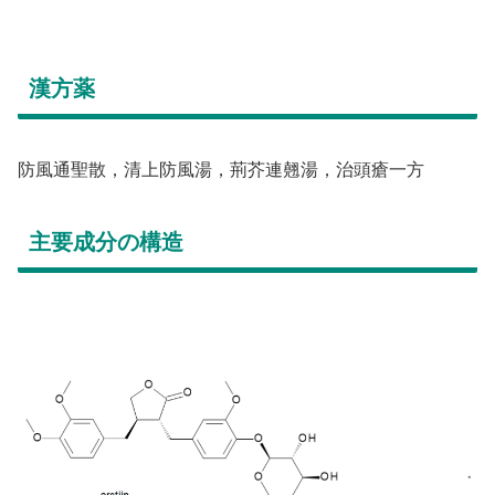
漢方薬
防風通聖散，清上防風湯，荊芥連翹湯，治頭瘡一方
主要成分の構造