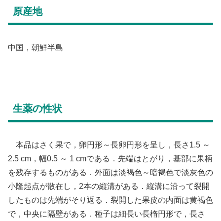
原産地
中国，朝鮮半島
生薬の性状
本品はさく果で，卵円形～長卵円形を呈し，長さ1.5 ～
2.5 cm，幅0.5 ～ 1 cmである．先端はとがり，基部に果柄
を残存するものがある．外面は淡褐色～暗褐色で淡灰色の
小隆起点が散在し，2本の縦溝がある．縦溝に沿って裂開
したものは先端がそり返る．裂開した果皮の内面は黄褐色
で，中央に隔壁がある．種子は細長い長楕円形で，長さ