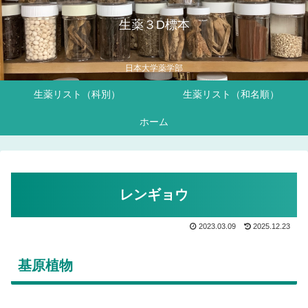
生薬３D標本
日本大学薬学部
生薬リスト（科別）
生薬リスト（和名順）
ホーム
レンギョウ
2023.03.09
2025.12.23
基原植物