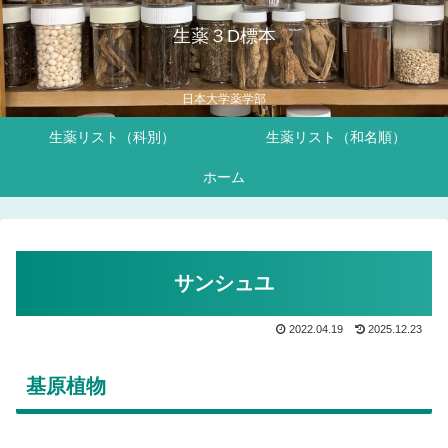
生薬３D標本
日本大学薬学部
生薬リスト（科別）
生薬リスト（和名順）
ホーム
サンシュユ
2022.04.19
2025.12.23
基原植物