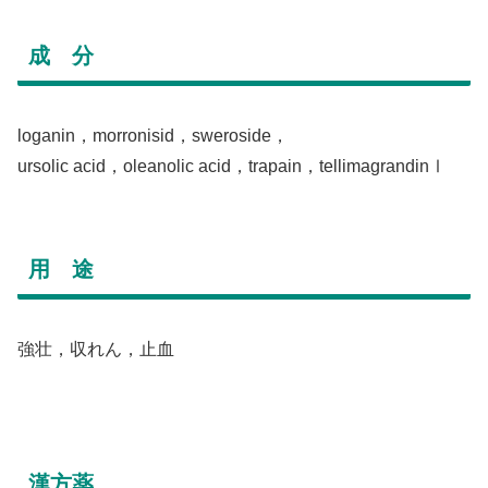
成 分
loganin，morronisid，sweroside，
ursolic acid，oleanolic acid，trapain，tellimagrandinⅠ
用 途
強壮，収れん，止血
漢方薬