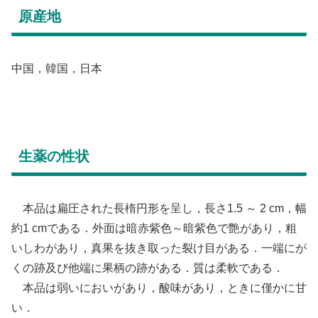
原産地
中国，韓国，日本
生薬の性状
本品は扁圧された長楕円形を呈し，長さ1.5 ～ 2 cm，幅
約1 cmである．外面は暗赤紫色～暗紫色で艶があり，粗
いしわがあり，真果を抜き取った裂け目がある．一端にが
くの跡及び他端に果柄の跡がある．質は柔軟である．
本品は弱いにおいがあり，酸味があり，ときに僅かに甘
い．