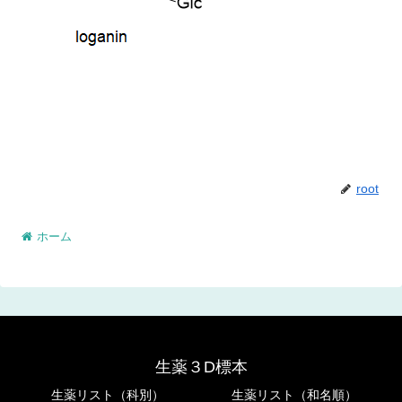
root
ホーム
生薬３D標本
生薬リスト（科別）
生薬リスト（和名順）